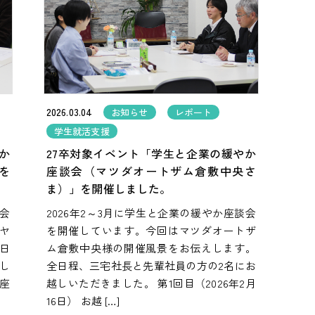
2026.03.04
お知らせ
レポート
学生就活支援
か
27卒対象イベント「学生と企業の緩やか
を
座談会（マツダオートザム倉敷中央さ
ま）」を開催しました。
談会
2026年2～3月に学生と企業の緩やか座談会
ヤ
を開催しています。今回はマツダオートザ
日
ム倉敷中央様の開催風景をお伝えします。
し
全日程、三宅社長と先輩社員の方の2名にお
の座
越しいただきました。 第1回目（2026年2月
16日） お越 […]