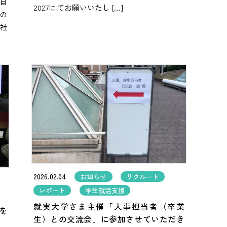
目
2027にてお願いいたし […]
員の
社
2026.02.04
お知らせ
リクルート
レポート
学生就活支援
就実大学さま主催「人事担当者（卒業
を
生）との交流会」に参加させていただき