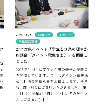
2026.03.27
お知らせ
レポート
学生就活支援
プ
27卒対象イベント「学生と企業の緩やか
座談会（ダイシン電機さま）」を開催し
ました。
社新
ッ
2026年2～3月に学生と企業の緩やか座談会
昨年
を開催しています。今回はダイシン電機株
い
式会社様の開催風景をお伝えします。全日
理
程、藤井社長にご参加いただきました。 第1
回目（2026年3月5日） 今回は1名の学生さ
んにご参加い […]