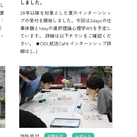
しました。
し
夏
28卒以降を対象とした夏のインターンシッ
：
プの受付を開始しました。今回は2daysの仕
木）
事体験と1dayの選択理論心理学WSを予定し
）・
ています。 詳細は以下チラシをご確認くだ
さい。 ★ODL就活Café インターンシップ詳
細は […]
2026.05.12
お知らせ
レポート