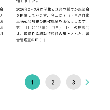
催しました。
談会
2026年2～3月に学生と企業の緩やか座談会
ナ
を開催しています。今回は岡山トヨタ自動
お
車株式会社様の開催風景をお伝えします。
お
第1回目（2026年2月17日） 1回目の座談会
2月
は、取締役常務執行役員の川上さんと、経
営管理室の田 […]
1
2
3