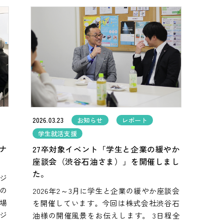
2026.03.23
お知らせ
レポート
学生就活支援
ナ
27卒対象イベント「学生と企業の緩やか
座談会（渋谷石油さま）」を開催しまし
た。
ネジ
の
2026年2～3月に学生と企業の緩やか座談会
場
を開催しています。今回は株式会社渋谷石
ジ
油様の開催風景をお伝えします。 3日程全