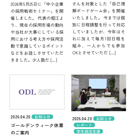
さんを対象とした「自己理
2026年5月25日に「中小企業
解ボードゲーム会」を開催
の採用戦術セミナー」を開
いたしました。 今までは個
催しました。 代表の堀江よ
別に日程調整を行って対応
り、現在の採用市場の動向
していましたが、今年はそ
や当社が大事にしている採
れに加えて毎月1回日程を
用における考え方や採用活
組み、一人からでも参加
動で意識しているポイント
OKとさせていただ […]
などをお話しさせていただ
きました。少人数だ […]
2026.04.20
お知らせ
2026.04.20
お知らせ
ゴールデンウィーク休業
レポート
学生就活支援
のご案内