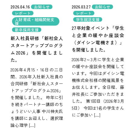
2026.04.16
2026.03.27
お知らせ
お知らせ
レポート
レポート
人財育成・組織開発支
学生就活支援
援
27卒対象イベント「学生
新卒採用支援
と企業の緩やか座談会
新入社員研修「新社会人
（ダイシン電機さま）」
スタートアッププログラ
を開催しました。
ム2026」を開催しまし
2026年2～3月に学生と企業
た。
の緩やか座談会を開催して
2026年4月15・16日の二日
います。今回はダイシン電
間、2026年入社新入社員の
機株式会社様の開催風景を
合同研修「新社会人スター
お伝えします。全日程、藤
トアッププログラム2026」
井社長にご参加いただきま
を開催しました。 昨年に引
した。 第1回目（2026年3月
き続きパートナー講師のち
5日） 今回は1名の学生さん
ょうどいい人事 中川伸夫氏
にご参加い […]
を講師にお迎えし、選択理
論心理学 […]