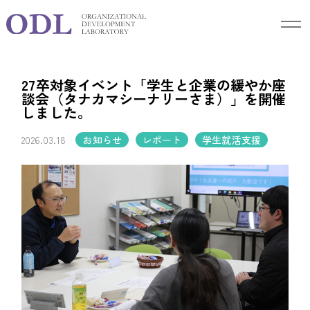
Blog
ブログ
27卒対象イベント「学生と企業の緩やか座
談会（タナカマシーナリーさま）」を開催
しました。
2026.03.18
お知らせ
レポート
学生就活支援