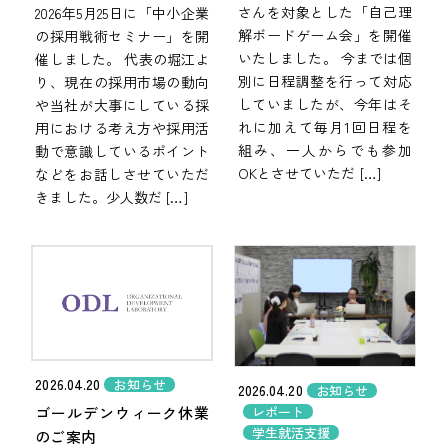
さんを対象とした「自己理
2026年5月25日に「中小企業
解ボードゲーム会」を開催
の採用戦術セミナー」を開
いたしました。 今までは個
催しました。 代表の堀江よ
別に日程調整を行って対応
り、現在の採用市場の動向
していましたが、今年はそ
や当社が大事にしている採
れに加えて毎月1回日程を
用における考え方や採用活
組み、一人からでも参加
動で意識しているポイント
OKとさせていただ […]
などをお話しさせていただ
きました。少人数だ […]
2026.04.20
お知らせ
2026.04.20
お知らせ
ゴールデンウィーク休業
レポート
学生就活支援
のご案内