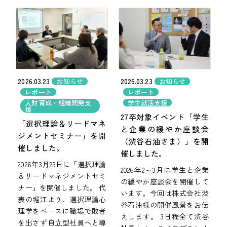
2026.03.23
2026.03.23
お知らせ
お知らせ
レポート
レポート
人財育成・組織開発支
学生就活支援
援
27卒対象イベント「学生
「選択理論＆リードマネ
と企業の緩やか座談会
ジメントセミナー」を開
（渋谷石油さま）」を開
催しました。
催しました。
2026年3月23日に「選択理論
2026年2～3月に学生と企業
＆リードマネジメントセミ
の緩やか座談会を開催して
ナー」を開催しました。 代
います。今回は株式会社渋
表の堀江より、選択理論心
谷石油様の開催風景をお伝
理学をベースに職場で敗者
えします。 3日程全て渋谷
を出さず自立型社員へと導