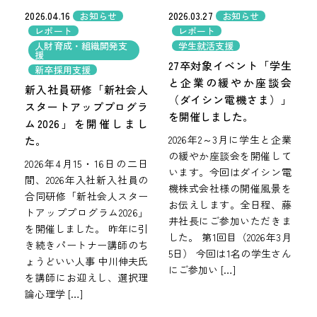
2026.04.16
2026.03.27
お知らせ
お知らせ
レポート
レポート
人財育成・組織開発支
学生就活支援
援
27卒対象イベント「学生
新卒採用支援
と企業の緩やか座談会
新入社員研修「新社会人
（ダイシン電機さま）」
スタートアッププログラ
を開催しました。
ム2026」を開催しまし
2026年2～3月に学生と企業
た。
の緩やか座談会を開催して
2026年4月15・16日の二日
います。今回はダイシン電
間、2026年入社新入社員の
機株式会社様の開催風景を
合同研修「新社会人スター
お伝えします。全日程、藤
トアッププログラム2026」
井社長にご参加いただきま
を開催しました。 昨年に引
した。 第1回目（2026年3月
き続きパートナー講師のち
5日） 今回は1名の学生さん
ょうどいい人事 中川伸夫氏
にご参加い […]
を講師にお迎えし、選択理
論心理学 […]