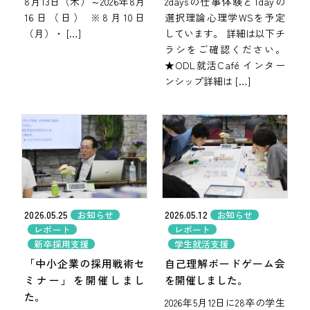
8月13日（木）～2026年8月
2daysの仕事体験と1dayの
16日（日） ※8月10日
選択理論心理学WSを予定
（月）・ […]
しています。 詳細は以下チ
ラシをご確認ください。
★ODL就活Café インター
ンシップ詳細は […]
2026.05.25
2026.05.12
お知らせ
お知らせ
レポート
レポート
新卒採用支援
学生就活支援
「中小企業の採用戦術セ
自己理解ボードゲーム会
ミナー」を開催しまし
を開催しました。
た。
2026年5月12日に28卒の学生