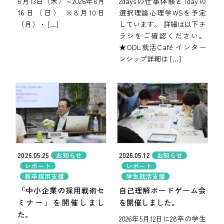
8月13日（木）～2026年8月
2daysの仕事体験と1dayの
16日（日） ※8月10日
選択理論心理学WSを予定
（月）・ […]
しています。 詳細は以下チ
ラシをご確認ください。
★ODL就活Café インター
ンシップ詳細は […]
2026.05.25
2026.05.12
お知らせ
お知らせ
レポート
レポート
新卒採用支援
学生就活支援
「中小企業の採用戦術セ
自己理解ボードゲーム会
ミナー」を開催しまし
を開催しました。
た。
2026年5月12日に28卒の学生