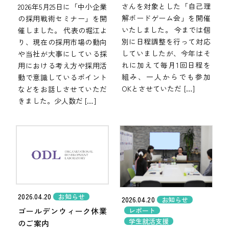
さんを対象とした「自己理
2026年5月25日に「中小企業
解ボードゲーム会」を開催
の採用戦術セミナー」を開
いたしました。 今までは個
催しました。 代表の堀江よ
別に日程調整を行って対応
り、現在の採用市場の動向
していましたが、今年はそ
や当社が大事にしている採
れに加えて毎月1回日程を
用における考え方や採用活
組み、一人からでも参加
動で意識しているポイント
OKとさせていただ […]
などをお話しさせていただ
きました。少人数だ […]
2026.04.20
お知らせ
2026.04.20
お知らせ
ゴールデンウィーク休業
レポート
学生就活支援
のご案内