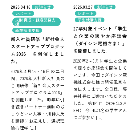
2026.04.16
2026.03.27
お知らせ
お知らせ
レポート
レポート
人財育成・組織開発支
学生就活支援
援
27卒対象イベント「学生
新卒採用支援
と企業の緩やか座談会
新入社員研修「新社会人
（ダイシン電機さま）」
スタートアッププログラ
を開催しました。
ム2026」を開催しまし
2026年2～3月に学生と企業
た。
の緩やか座談会を開催して
2026年4月15・16日の二日
います。今回はダイシン電
間、2026年入社新入社員の
機株式会社様の開催風景を
合同研修「新社会人スター
お伝えします。全日程、藤
トアッププログラム2026」
井社長にご参加いただきま
を開催しました。 昨年に引
した。 第1回目（2026年3月
き続きパートナー講師のち
5日） 今回は1名の学生さん
ょうどいい人事 中川伸夫氏
にご参加い […]
を講師にお迎えし、選択理
論心理学 […]