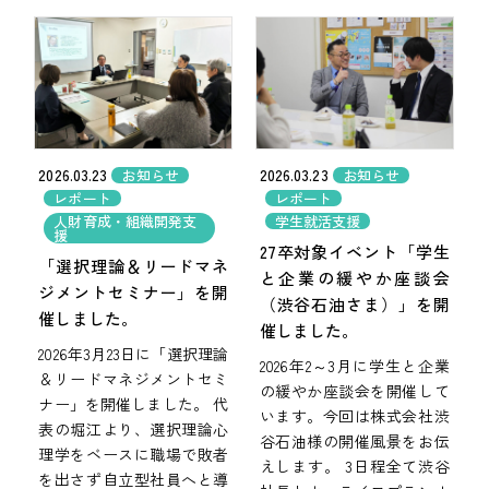
2026.03.23
2026.03.23
お知らせ
お知らせ
レポート
レポート
人財育成・組織開発支
学生就活支援
援
27卒対象イベント「学生
「選択理論＆リードマネ
と企業の緩やか座談会
ジメントセミナー」を開
（渋谷石油さま）」を開
催しました。
催しました。
2026年3月23日に「選択理論
2026年2～3月に学生と企業
＆リードマネジメントセミ
の緩やか座談会を開催して
ナー」を開催しました。 代
います。今回は株式会社渋
表の堀江より、選択理論心
谷石油様の開催風景をお伝
理学をベースに職場で敗者
えします。 3日程全て渋谷
を出さず自立型社員へと導