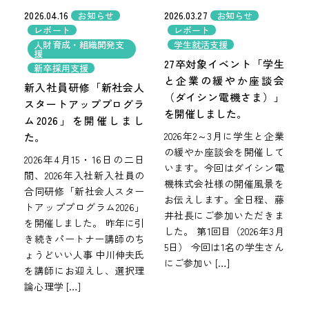
2026.04.16
2026.03.27
お知らせ
お知らせ
レポート
レポート
人財育成・組織開発支
学生就活支援
援
27卒対象イベント「学生
新卒採用支援
と企業の緩やか座談会
新入社員研修「新社会人
（ダイシン電機さま）」
スタートアッププログラ
を開催しました。
ム2026」を開催しまし
2026年2～3月に学生と企業
た。
の緩やか座談会を開催して
2026年4月15・16日の二日
います。今回はダイシン電
間、2026年入社新入社員の
機株式会社様の開催風景を
合同研修「新社会人スター
お伝えします。全日程、藤
トアッププログラム2026」
井社長にご参加いただきま
を開催しました。 昨年に引
した。 第1回目（2026年3月
き続きパートナー講師のち
5日） 今回は1名の学生さん
ょうどいい人事 中川伸夫氏
にご参加い […]
を講師にお迎えし、選択理
論心理学 […]