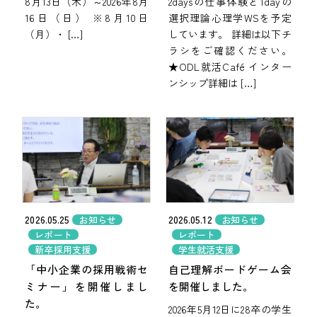
8月13日（木）～2026年8月
2daysの仕事体験と1dayの
16日（日） ※8月10日
選択理論心理学WSを予定
（月）・ […]
しています。 詳細は以下チ
ラシをご確認ください。
★ODL就活Café インター
ンシップ詳細は […]
2026.05.25
2026.05.12
お知らせ
お知らせ
レポート
レポート
新卒採用支援
学生就活支援
「中小企業の採用戦術セ
自己理解ボードゲーム会
ミナー」を開催しまし
を開催しました。
た。
2026年5月12日に28卒の学生