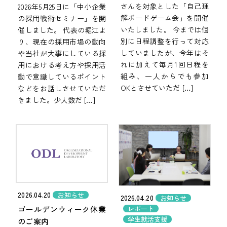
さんを対象とした「自己理
2026年5月25日に「中小企業
解ボードゲーム会」を開催
の採用戦術セミナー」を開
いたしました。 今までは個
催しました。 代表の堀江よ
別に日程調整を行って対応
り、現在の採用市場の動向
していましたが、今年はそ
や当社が大事にしている採
れに加えて毎月1回日程を
用における考え方や採用活
組み、一人からでも参加
動で意識しているポイント
OKとさせていただ […]
などをお話しさせていただ
きました。少人数だ […]
2026.04.20
お知らせ
2026.04.20
お知らせ
ゴールデンウィーク休業
レポート
学生就活支援
のご案内