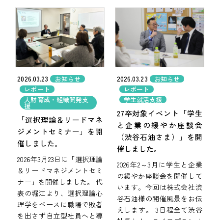
2026.03.23
2026.03.23
お知らせ
お知らせ
レポート
レポート
人財育成・組織開発支
学生就活支援
援
27卒対象イベント「学生
「選択理論＆リードマネ
と企業の緩やか座談会
ジメントセミナー」を開
（渋谷石油さま）」を開
催しました。
催しました。
2026年3月23日に「選択理論
2026年2～3月に学生と企業
＆リードマネジメントセミ
の緩やか座談会を開催して
ナー」を開催しました。 代
います。今回は株式会社渋
表の堀江より、選択理論心
谷石油様の開催風景をお伝
理学をベースに職場で敗者
えします。 3日程全て渋谷
を出さず自立型社員へと導