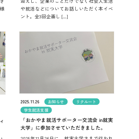
き
迎えし、企業のことだけでなく社会人生活
様
や就活などについてお話しいただく本イベ
ント。全3回企画し […]
2025.11.26
お知らせ
リクルート
学生就活支援
「おかやま就活サポーター交流会 in就実
ィ
大学」に参加させていただきました。
2025年11月26日に、就実大学さまで行われ