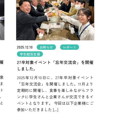
2025.12.10
お知らせ
レポート
学生就活支援
催
27卒対象イベント「忘年交流会」を開催
しました。
対象
2025年12月10日に、27年卒対象イベント
ま
「忘年交流会」を開催しました。11月より
ト
定期的に開催し、食事を楽しみながらフラ
、
ンクに学生さんと企業さんが交流できるイ
と
ベントとなります。 今回は以下企業様にご
参加いただきました […]