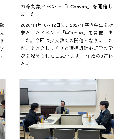
27卒対象イベント「i-Canvas」を開催し
」
ました。
2026年1月10～12日に、2027年卒の学生を対
「駄
象としたイベント「i-Canvas」を開催しま
元
した。今回は少人数での開催となりました
り
が、その分じっくりと選択理論心理学の学
学
びを深められたと思います。 年始の3連休
と
という […]