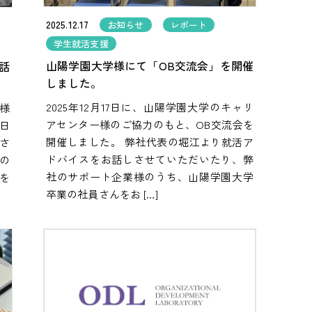
2025.12.17
お知らせ
レポート
学生就活支援
山陽学園大学様にて「OB交流会」を開催
話
しました。
2025年12月17日に、山陽学園大学のキャリ
院様
アセンター様のご協力のもと、OB交流会を
日
開催しました。 弊社代表の堀江より就活ア
さ
ドバイスをお話しさせていただいたり、弊
の
社のサポート企業様のうち、山陽学園大学
を
卒業の社員さんをお […]