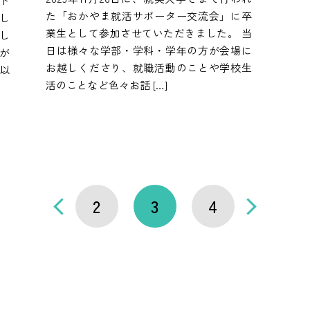
ント
た「おかやま就活サポーター交流会」に卒
し
業生として参加させていただきました。 当
し
日は様々な学部・学科・学年の方が会場に
が
お越しくださり、就職活動のことや学校生
以
活のことなど色々お話 […]
2
3
4