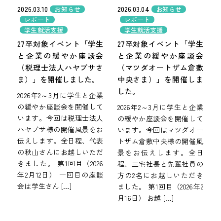
2026.03.10
2026.03.04
お知らせ
お知らせ
レポート
レポート
学生就活支援
学生就活支援
27卒対象イベント「学生
27卒対象イベント「学生
と企業の緩やか座談会
と企業の緩やか座談会
（税理士法人ハヤブサさ
（マツダオートザム倉敷
ま）」を開催しました。
中央さま）」を開催しま
した。
2026年2～3月に学生と企業
の緩やか座談会を開催して
2026年2～3月に学生と企業
います。今回は税理士法人
の緩やか座談会を開催して
ハヤブサ様の開催風景をお
います。今回はマツダオー
伝えします。全日程、代表
トザム倉敷中央様の開催風
の秋山さんにお越しいただ
景をお伝えします。全日
きました。 第1回目（2026
程、三宅社長と先輩社員の
年2月12日） 一回目の座談
方の2名にお越しいただき
会は学生さん […]
ました。 第1回目（2026年2
月16日） お越 […]