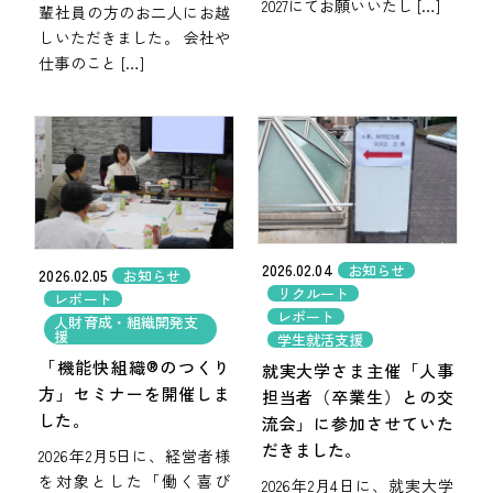
2027にてお願いいたし […]
輩社員の方のお二人にお越
しいただきました。 会社や
仕事のこと […]
2026.02.04
お知らせ
2026.02.05
お知らせ
リクルート
レポート
レポート
人財育成・組織開発支
援
学生就活支援
「機能快組織®のつくり
就実大学さま主催「人事
方」セミナーを開催しま
担当者（卒業生）との交
した。
流会」に参加させていた
だきました。
2026年2月5日に、経営者様
を対象とした「働く喜び
2026年2月4日に、就実大学