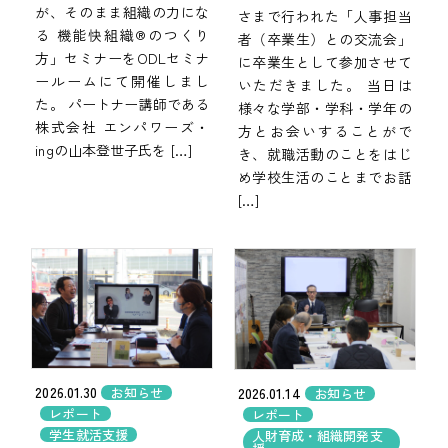
が、そのまま組織の力にな
さまで行われた「人事担当
る 機能快組織®のつくり
者（卒業生）との交流会」
方」セミナーをODLセミナ
に卒業生として参加させて
ールームにて開催しまし
いただきました。 当日は
た。 パートナー講師である
様々な学部・学科・学年の
株式会社 エンパワーズ・
方とお会いすることがで
ingの山本登世子氏を […]
き、就職活動のことをはじ
め学校生活のことまでお話
[…]
2026.01.30
2026.01.14
お知らせ
お知らせ
レポート
レポート
学生就活支援
人財育成・組織開発支