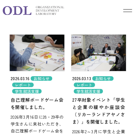
Blog
ブログ
2026.03.16
2026.03.13
お知らせ
お知らせ
レポート
レポート
学生就活支援
学生就活支援
自己理解ボードゲーム会
27卒対象イベント「学生
を開催しました。
と企業の緩やか座談会
（リカーランドアヤノさ
2026年3月16日に28・29卒の
ま）」を開催しました。
学生さんに来社いただき、
自己理解ボードゲーム会を
2026年2～3月に学生と企業